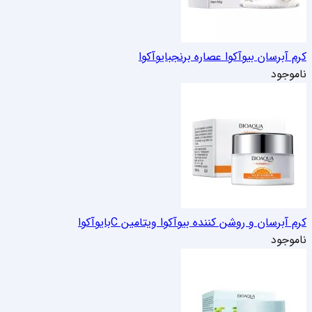
کرم آبرسان بیوآکوا عصاره برنج
بایوآکوا
ناموجود
کرم آبرسان و روشن کننده بیوآکوا ویتامین C
بایوآکوا
ناموجود