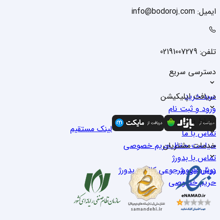
ایمیل: info@bodoroj.com
تلفن: 02191007279
دسترسی سریع
سبد خرید
دریافت اپلیکیشن
ورود و ثبت نام
درباره ما
ارتباط با ما
لینک مستقیم
تماس با ما
خدمات مشتریان
سیاست حفظ حریم خصوصی
تماس با بدو‌رژ
درباره بدو‌رژ
روش‌های مرجوعی کالا در بدو‌رژ
حریم خصوصی