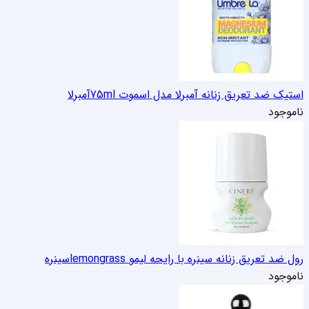
استیک ضد تعریق زنانه آمبرلا مدل اسموت 75ml
آمبرلا
ناموجود
رول ضد تعریق زنانه سینره با رایحه لیمو lemongrass
سینره
ناموجود