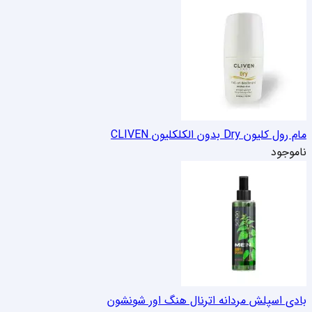
مام رول کلیون Dry بدون الکل
کلیون CLIVEN
ناموجود
بادی اسپلش مردانه اترنال هنگ اور شون
شون