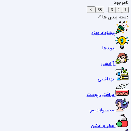
ناموجود
...
38
3
2
1
دسته بندی ها
پیشنهاد ویژه
برندها
آرایشی
بهداشتی
مراقبتی پوست
محصولات مو
عطر و ادکلن