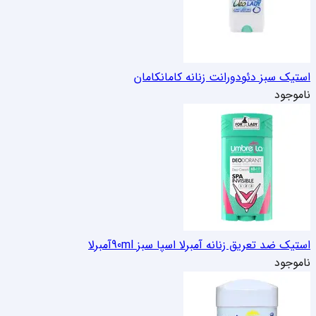
استیک سبز دئودورانت زنانه کامان
کامان
ناموجود
استیک ضد تعریق زنانه آمبرلا اسپا سبز 90ml
آمبرلا
ناموجود