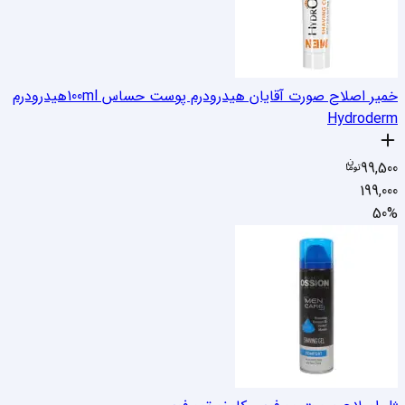
خمیر اصلاح صورت آقایان هیدرودرم پوست حساس 100ml
هیدرودرم
Hydroderm
99,500
199,000
50
%