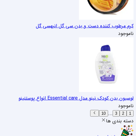
کرم مرطوب کننده دست و بدن سی گل انبه
سی گل
ناموجود
لوسیون بدن کودک نینو مدل Essential care انواع پوست
نینو
ناموجود
...
10
3
2
1
دسته بندی ها