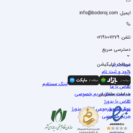
ایمیل: info@bodoroj.com
تلفن: 02191007279
دسترسی سریع
سبد خرید
دریافت اپلیکیشن
ورود و ثبت نام
درباره ما
ارتباط با ما
لینک مستقیم
تماس با ما
خدمات مشتریان
سیاست حفظ حریم خصوصی
تماس با بدو‌رژ
درباره بدو‌رژ
روش‌های مرجوعی کالا در بدو‌رژ
حریم خصوصی