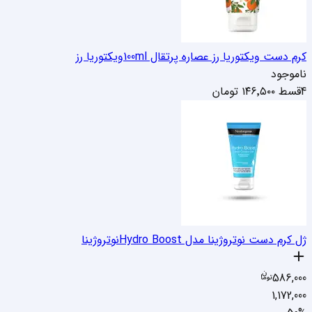
کرم دست ویکتوریا رز عصاره پرتقال 100ml
ویکتوریا رز
ناموجود
4قسط
۱۴۶٬۵۰۰
تومان
ژل کرم دست نوتروژینا مدل Hydro Boost
نوتروژینا
586,000
1,172,000