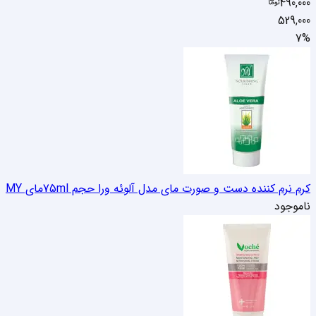
490,000
529,000
7
%
کرم نرم کننده دست و صورت مای مدل آلوئه ورا حجم 75ml
مای MY
ناموجود