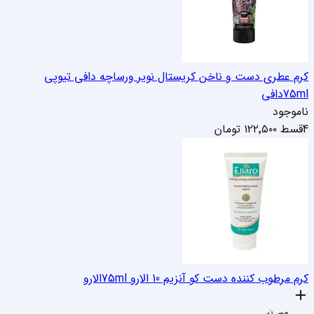
کرم عطری دست و ناخن کریستال نویر ورساچه دافی تیوپی
75ml
دافی
ناموجود
4قسط
۱۲۲٬۵۰۰
تومان
کرم مرطوب کننده دست کو آنزیم 10 الارو 75ml
الارو