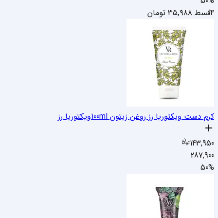
50
%
4قسط
۳۵٬۹۸۸
تومان
کرم دست ویکتوریا رز روغن زیتون 100ml
ویکتوریا رز
143,950
287,900
50
%