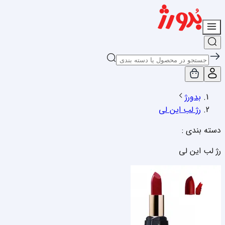
بدورژ
رژ لب این لی
دسته بندی :
رژ لب این لی