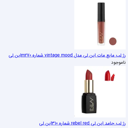
رژ لب مایع مات این لی مدل vintage mood شماره m270
این لی
ناموجود
رژ لب جامد این لی rebel red شماره 310
این لی