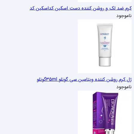
کرم ضد لک و روشن کننده دست اسکین کد
اسکین کد
ناموجود
ژل کرم روشن کننده ویتامین سی گونلو 35ml
گونلو
ناموجود