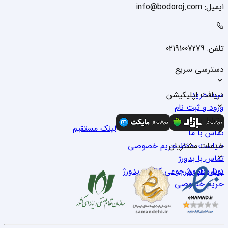
ایمیل: info@bodoroj.com
تلفن: 02191007279
دسترسی سریع
سبد خرید
دریافت اپلیکیشن
ورود و ثبت نام
درباره ما
ارتباط با ما
لینک مستقیم
تماس با ما
خدمات مشتریان
سیاست حفظ حریم خصوصی
تماس با بدو‌رژ
درباره بدو‌رژ
روش‌های مرجوعی کالا در بدو‌رژ
حریم خصوصی