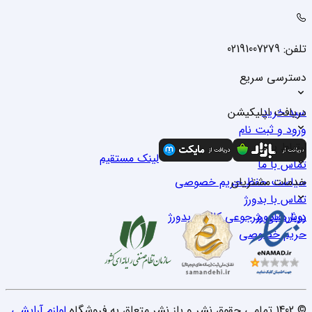
تلفن: 02191007279
دسترسی سریع
سبد خرید
دریافت اپلیکیشن
ورود و ثبت نام
درباره ما
ارتباط با ما
لینک مستقیم
تماس با ما
خدمات مشتریان
سیاست حفظ حریم خصوصی
تماس با بدو‌رژ
درباره بدو‌رژ
روش‌های مرجوعی کالا در بدو‌رژ
حریم خصوصی
© 1402 تمامی حقوق نشر و باز نشر متعلق به فروشگاه
لوازم آرایشی