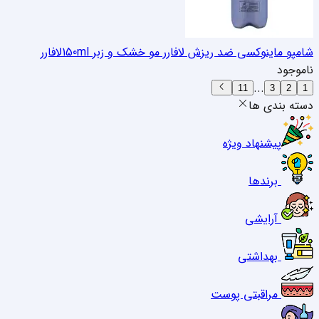
شامپو ماینوکسی ضد ریزش لافارر مو خشک و زبر 150ml
لافارر
ناموجود
...
11
3
2
1
دسته بندی ها
پیشنهاد ویژه
برندها
آرایشی
بهداشتی
مراقبتی پوست