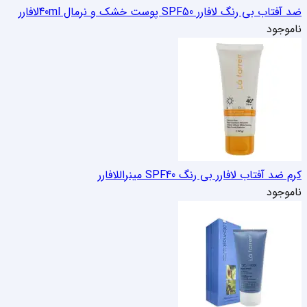
ضد آفتاب بی رنگ لافارر SPF50 پوست خشک و نرمال 40ml
لافارر
ناموجود
کرم ضد آفتاب لافارر بی رنگ SPF40 مینرال
لافارر
ناموجود