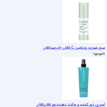
سرم صورت ویتامین C لافارر 10درصد
لافارر
ناموجود
اسپری نرم کننده و حالت دهنده مو لافارر
لافارر