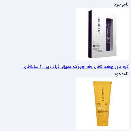
ناموجود
کرم دور چشم لافارر رفع چروک عمیق افراد زیر 40 سال
لافارر
ناموجود