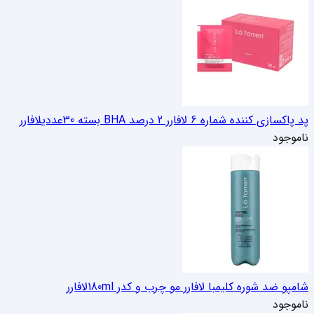
پد پاکسازی کننده شماره 6 لافارر 2 درصد BHA بسته 30عددی
لافارر
ناموجود
شامپو ضد شوره کلیمبا لافارر مو چرب و کدر 180ml
لافارر
ناموجود