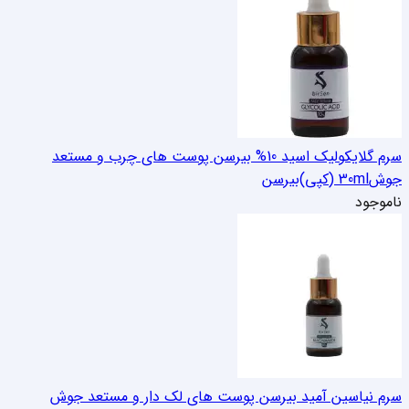
سرم گلایکولیک اسید 10% بیرسن پوست های چرب و مستعد
جوش30ml (کپی)
بیرسن
ناموجود
سرم نیاسین آمید بیرسن پوست های لک دار و مستعد جوش