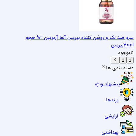
سرم ضد لک و روشن کننده بیرسن آلفا آربوتین 2% حجم
30ml
بیرسن
ناموجود
2
1
دسته بندی ها
پیشنهاد ویژه
برندها
آرایشی
بهداشتی