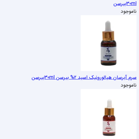
30ml
بیرسن
ناموجود
سرم آبرسان هیالورونیک اسید 2% بیرسن 30ml
بیرسن
ناموجود