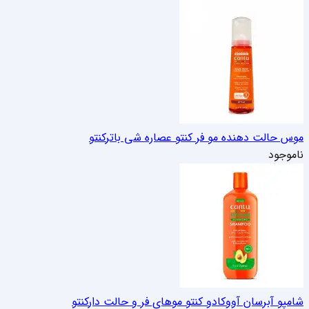
موس حالت دهنده مو فر کنتو عصاره شی باتر
کنتو
ناموجود
شامپو آبرسان آووکادو کنتو موهای فر و حالت دار
کنتو