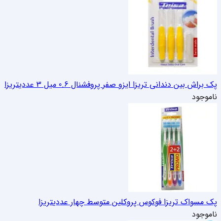
پک براش بین دندانی تریزا ایزو صفر پروفشنال 0.6 میل 3 عددی
تریزا
ناموجود
پک مسواک تریزا فوکوس پروکلين متوسط چهار عددی
تریزا
ناموجود