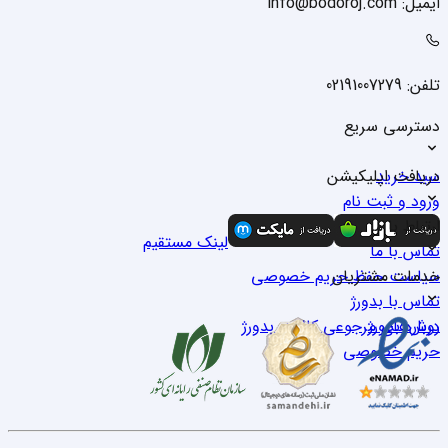
ایمیل: info@bodoroj.com
تلفن: 02191007279
دسترسی سریع
سبد خرید
دریافت اپلیکیشن
ورود و ثبت نام
درباره ما
ارتباط با ما
لینک مستقیم
تماس با ما
خدمات مشتریان
سیاست حفظ حریم خصوصی
تماس با بدو‌رژ
درباره بدو‌رژ
روش‌های مرجوعی کالا در بدو‌رژ
حریم خصوصی