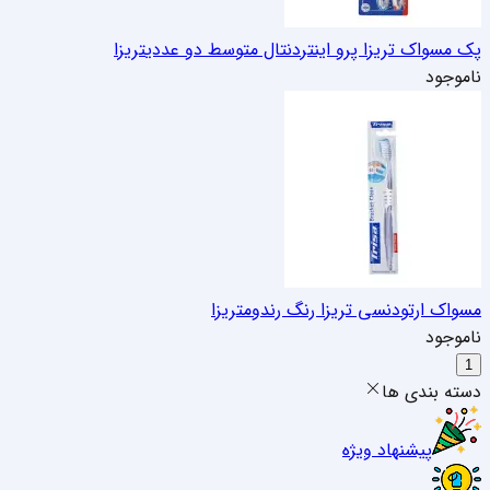
پک مسواک تریزا پرو اینتردنتال متوسط دو عددی
تریزا
ناموجود
مسواک ارتودنسی تریزا رنگ رندوم
تریزا
ناموجود
1
دسته بندی ها
پیشنهاد ویژه