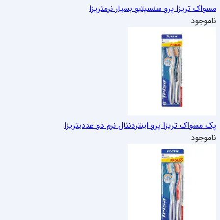
مسواک تریزا پرو سنسیتیو بسیار نرم
تریزا
ناموجود
پک مسواک تریزا پرو اینتردنتال نرم دو عددی
تریزا
ناموجود