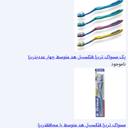
پک مسواک تریزا فلکسیبل هد متوسط چهار عددی
تریزا
ناموجود
مسواک تریزا فلکسیبل هد متوسط با محافظ
تریزا