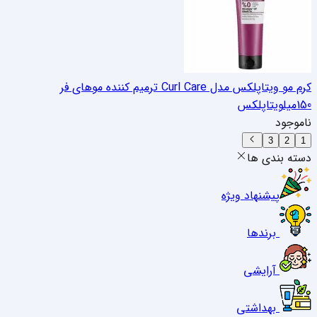
کرم مو ویتاپلکس مدل Curl Care ترمیم کننده موهای فر
150میل
ویتاپلکس
ناموجود
3
2
1
دسته بندی ها
پیشنهاد ویژه
برندها
آرایشی
بهداشتی