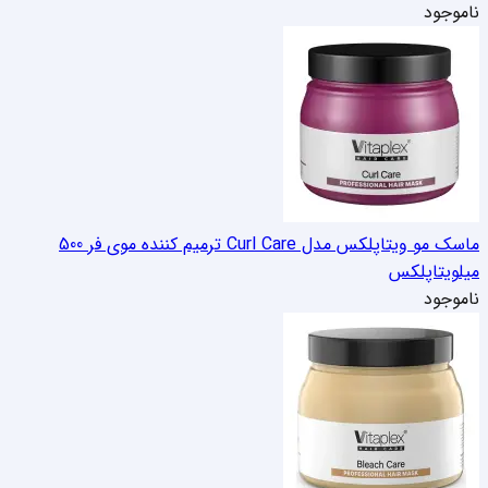
ناموجود
ماسک مو ویتاپلکس مدل Curl Care ترمیم کننده موی فر 500
میل
ویتاپلکس
ناموجود