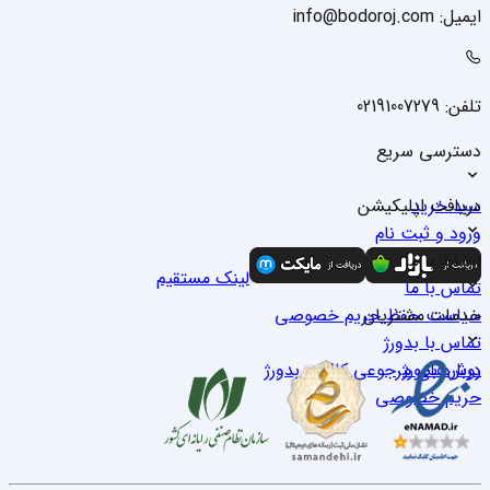
ایمیل: info@bodoroj.com
تلفن: 02191007279
دسترسی سریع
سبد خرید
دریافت اپلیکیشن
ورود و ثبت نام
درباره ما
ارتباط با ما
لینک مستقیم
تماس با ما
خدمات مشتریان
سیاست حفظ حریم خصوصی
تماس با بدو‌رژ
درباره بدو‌رژ
روش‌های مرجوعی کالا در بدو‌رژ
حریم خصوصی