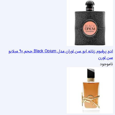
ادو پرفیوم زنانه ایو سن لوران مدل Black Opium حجم 90 میل
ایو
سن لورن
ناموجود