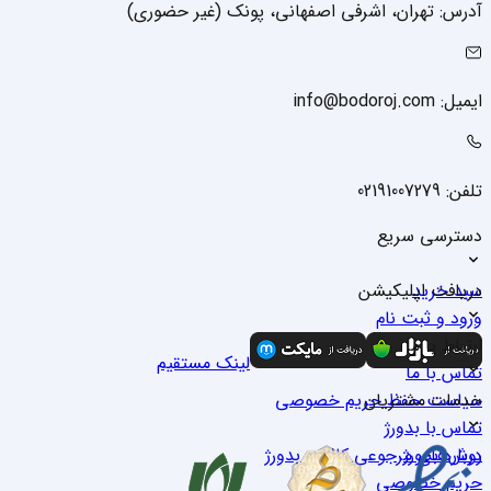
آدرس: تهران، اشرفی اصفهانی، پونک (غیر حضوری)
ایمیل: info@bodoroj.com
تلفن: 02191007279
دسترسی سریع
سبد خرید
دریافت اپلیکیشن
ورود و ثبت نام
درباره ما
ارتباط با ما
لینک مستقیم
تماس با ما
خدمات مشتریان
سیاست حفظ حریم خصوصی
تماس با بدو‌رژ
درباره بدو‌رژ
روش‌های مرجوعی کالا در بدو‌رژ
حریم خصوصی