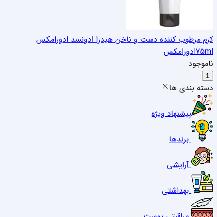
کرم مرطوب کننده دست و ناخن هیدرا ادونسد ادورامکس
75ml
ادورامکس
ناموجود
1
دسته بندی ها
پیشنهاد ویژه
برندها
آرایشی
بهداشتی
مراقبتی پوست