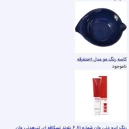
کاسه رنگ مو مدل 01
متفرقه
ناموجود
رنگ ابرو دنی وان شماره 6.81 بلوند نسکافه ای تیره
دنی وان