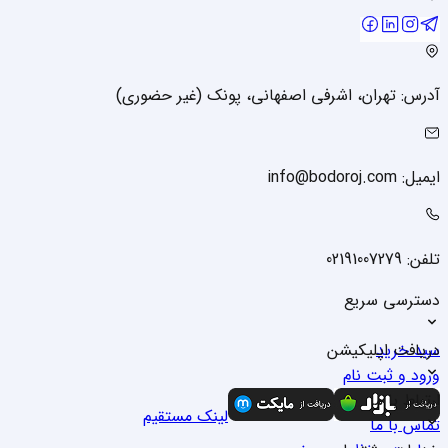
آدرس: تهران، اشرفی اصفهانی، پونک (غیر حضوری)
ایمیل: info@bodoroj.com
تلفن: 02191007279
دسترسی سریع
سبد خرید
دریافت اپلیکیشن
ورود و ثبت نام
درباره ما
ارتباط با ما
لینک مستقیم
تماس با ما