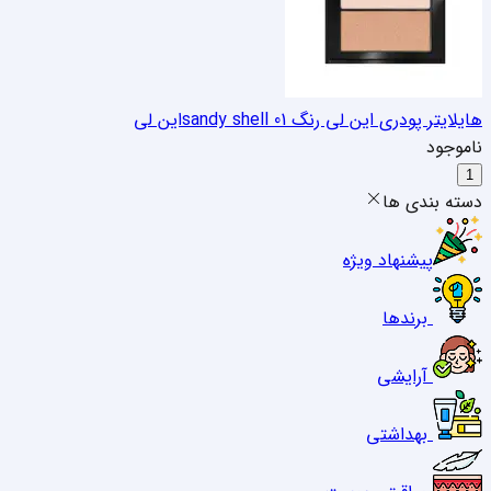
هایلایتر پودری این لی رنگ 01 sandy shell
این لی
ناموجود
1
دسته بندی ها
پیشنهاد ویژه
برندها
آرایشی
بهداشتی