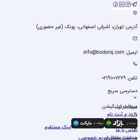
آدرس: تهران، اشرفی اصفهانی، پونک (غیر حضوری)
ایمیل: info@bodoroj.com
تلفن: 02191007279
دسترسی سریع
سبد خرید
دریافت اپلیکیشن
ورود و ثبت نام
درباره ما
ارتباط با ما
لینک مستقیم
تماس با ما
خدمات مشتریان
سیاست حفظ حریم خصوصی