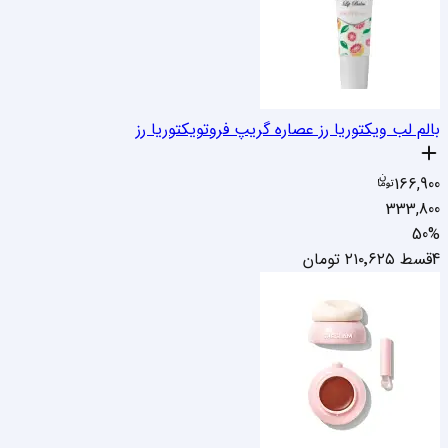
بالم لب ویکتوریا رز عصاره گریپ فروت
ویکتوریا رز
166,900
333,800
50
%
4قسط
۲۱۰٬۶۲۵
تومان