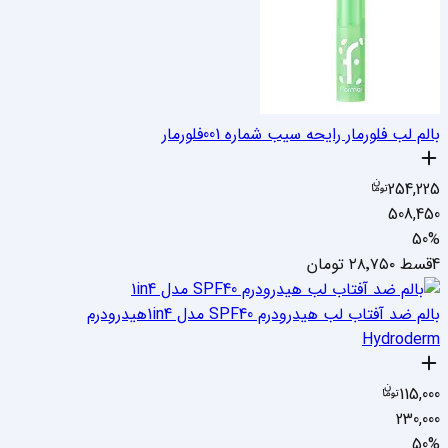
بالم لب فلورمار رایحه سیب شماره 001
فلورمار
254,225
508,450
50
%
4قسط
۲۸٬۷۵۰
تومان
بالم ضد آفتاب لب هیدرودرم SPF40 مدل 1in4
هیدرودرم
Hydroderm
115,000
230,000
50
%