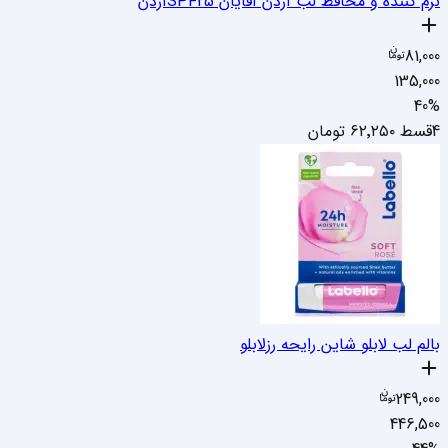
نرم کننده و محافظ لب آردن آقایان SPF25
آردن
81,000
135,000
40
%
4قسط
۶۲٬۲۵۰
تومان
بالم لب لابلو شاین رایحه رز
لابلو
249,000
446,500