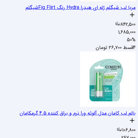
مربا لب شیگلم ژله ای هیدرا Hydra رنگ Fig Flirt
شیگلم
842,500
1,685,000
50
%
4قسط
۲۶٬۷۰۰
تومان
بالم لب کامان مدل آلوئه ورا نرم و براق کننده 4.5 گرم
کامان
106,800
267,000