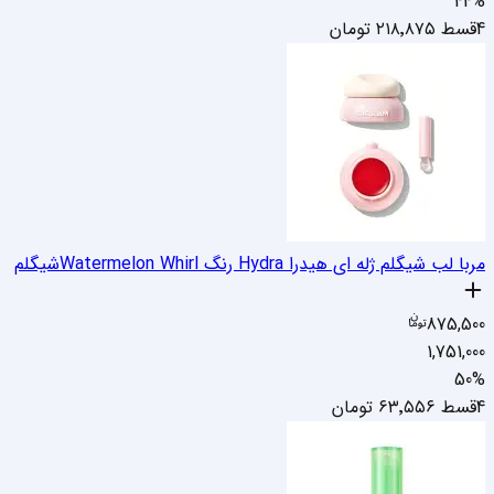
44
%
4قسط
۲۱۸٬۸۷۵
تومان
مربا لب شیگلم ژله ای هیدرا Hydra رنگ Watermelon Whirl
شیگلم
875,500
1,751,000
50
%
4قسط
۶۳٬۵۵۶
تومان