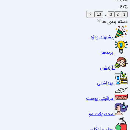
60
%
...
13
3
2
1
دسته بندی ها
پیشنهاد ویژه
برندها
آرایشی
بهداشتی
مراقبتی پوست
محصولات مو
عطر و ادکلن