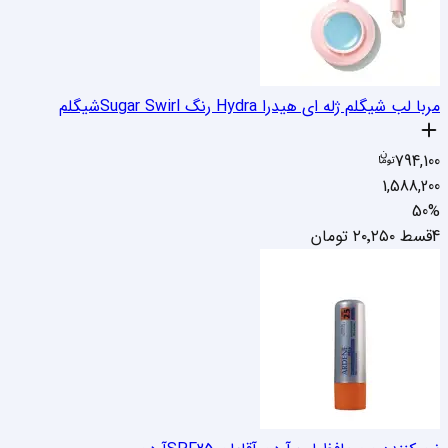
مربا لب شیگلم ژله ای هیدرا Hydra رنگ Sugar Swirl
شیگلم
794,100
1,588,200
50
%
4قسط
۲۰٬۲۵۰
تومان