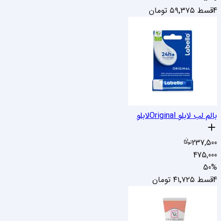
4قسط
۵۹٬۳۷۵
تومان
بالم لب لابلو Original
لابلو
237,500
475,000
50
%
4قسط
۴۱٬۷۲۵
تومان