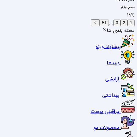
880,000
19
%
...
51
3
2
1
دسته بندی ها
پیشنهاد ویژه
برندها
آرایشی
بهداشتی
مراقبتی پوست
محصولات مو