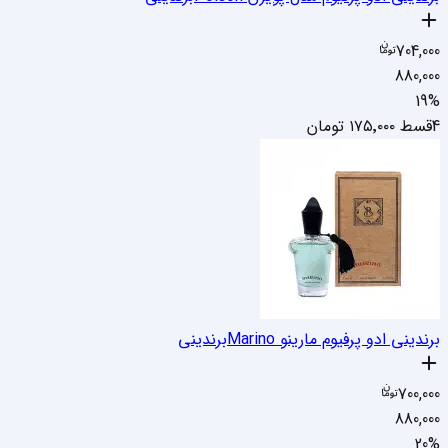
704,000
880,000
19
%
4قسط
۱۷۵٬۰۰۰
تومان
برندینی ادو پرفیوم مارینو Marino
برندینی
700,000
880,000
20
%