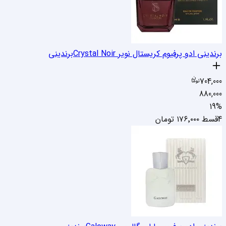
برندینی ادو پرفیوم کریستال نویر Crystal Noir
برندینی
704,000
880,000
19
%
4قسط
۱۷۶٬۰۰۰
تومان