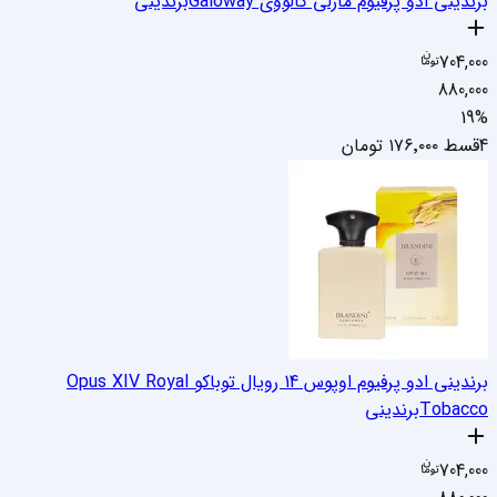
برندینی ادو پرفیوم مارلی گالووی Galoway
برندینی
704,000
880,000
19
%
4قسط
۱۷۶٬۰۰۰
تومان
برندینی ادو پرفیوم اوپوس 14 رویال توباکو Opus XIV Royal
Tobacco
برندینی
704,000