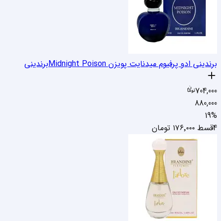
برندینی ادو پرفیوم میدنایت پویزن Midnight Poison
برندینی
704,000
880,000
19
%
4قسط
۱۷۶٬۰۰۰
تومان