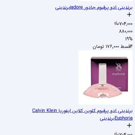
برندینی ادو پرفیوم جادور jadore
برندینی
704,000
880,000
19
%
4قسط
۱۷۶٬۰۰۰
تومان
برندینی ادو پرفیوم کلوين کلاين ایفوریا Calvin Klein
Euphoria
برندینی
704,000