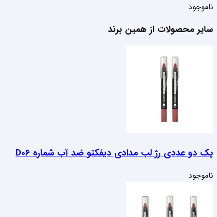
ناموجود
سایر محصولات از همین برند
پک دو عددی رژ لب مدادی دیفکتو ضد آب شماره D06
ناموجود