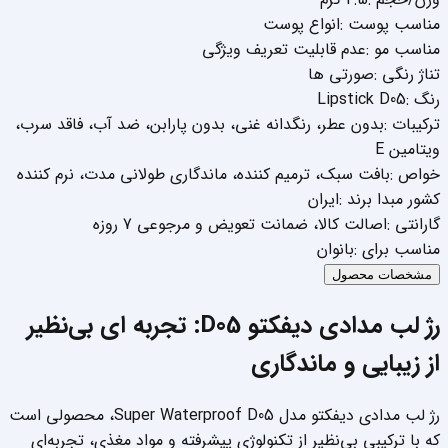
مناسب پوست
:
انواع پوست
مناسب مو
:
عدم قابلیت تعریف ویژگی
تناژ رنگی
:
صورتی ها
رنگ
:
Lipstick D05
ترکیبات
:
بدون عطر
،
رنگدانه غنی
،
بدون پارابن
،
ضد آب
،
فاقد سرب
،
ویتامین E
خواص
:
بافت سبک
،
ترمیم کننده
،
ماندگاری طولانی مدت
،
نرم کننده
کشور مبدا برند
:
ایران
گارانتی
:
اصالت کالا
،
ضمانت تعویض و مرجوعی 7 روزه
مناسب برای
:
بانوان
مشخصات محصول
رژ لب مدادی دیفکتو D05: تجربه ای بی‌نظیر
از زیبایی و ماندگاری
رژ لب مدادی دیفکتو مدل Super Waterproof D05، محصولی است
که با ترکیبی بی‌نظیر از تکنولوژی پیشرفته و مواد مغذی، تجربه‌ای