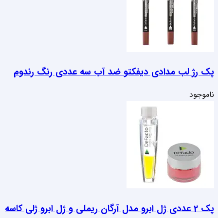
پک رژ لب مدادی دیفکتو ضد آب سه عددی رنگ رندوم
ناموجود
پک 2 عددی ژل ابرو مدل آرگان ریملی و ژل ابرو ژلی کاسه