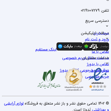
تلفن: 02191007279
دسترسی سریع
سبد خرید
دریافت اپلیکیشن
ورود و ثبت نام
درباره ما
ارتباط با ما
لینک مستقیم
تماس با ما
خدمات مشتریان
سیاست حفظ حریم خصوصی
تماس با بدو‌رژ
درباره بدو‌رژ
روش‌های مرجوعی کالا در بدو‌رژ
حریم خصوصی
© 1402 تمامی حقوق نشر و باز نشر متعلق به فروشگاه
لوازم آرایشی
و بهداشتی
بُدورُژ است.