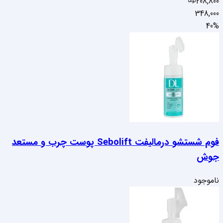
208,800
348,000
40
%
فوم شستشو درمالیفت Sebolift پوست چرب و مستعد
جوش
ناموجود