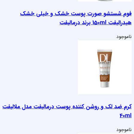
فوم شستشو صورت پوست خشک و خیلی خشک
هیدرالیفت 150ml برند درمالیفت
ناموجود
کرم ضد لک و روشن کننده پوست درمالیفت مدل ملالیفت
40ml
ناموجود