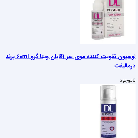
لوسیون تقویت کننده موی سر آقایان ویتا گرو 60ml برند
درمالیفت
ناموجود