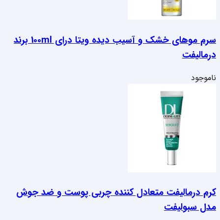
سرم موهای خشک و آسیب دیده ویتا درای 100ml برند
درمالیفت
ناموجود
کرم درمالیفت متعادل کننده چربی پوست و ضد جوش
مدل سبولیفت