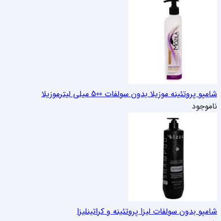
شامپو پروتئینه موزیلا بدون سولفات 500 میلی لیتر
موزیلا
ناموجود
شامپو بدون سولفات لیزا پروتئینه و کراتین
لیزا