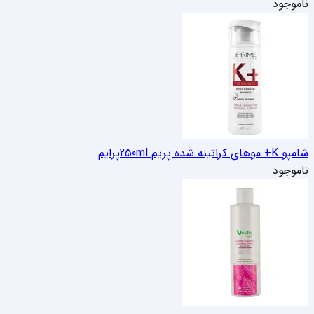
ناموجود
شامپو K+ موهای کراتینه شده پریم 250ml
پرایم
ناموجود